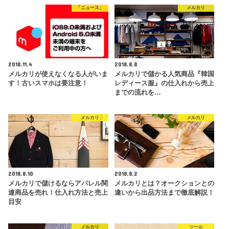
「ニュース」
メルカリ
2018.11.4
2018.8.8
メルカリが使えなくなる人がいま
メルカリで儲かる人気商品『韓国
す！古いスマホは要注意！
レディース服』の仕入れから売上
までの流れを…
メルカリ
メルカリ
2018.8.10
2018.8.2
メルカリで儲けるならアパレル関
メルカリとは？オークションとの
連商品を売れ！仕入れ方法と売上
違いから出品方法まで徹底解説！
目安
メルカリ
ツール