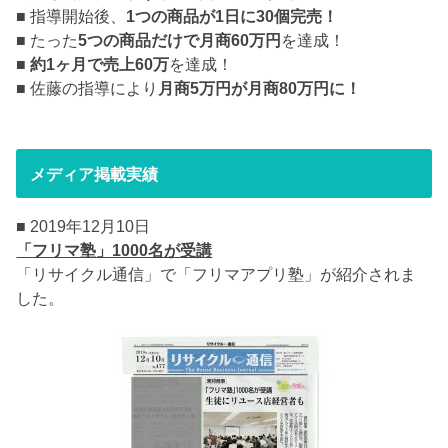
■ 指導開始後、
1つの商品が1日に30個完売！
■ たった
5つの商品だけで月商60万円
を達成！
■
約1ヶ月で売上60万
を達成！
■ 佐藤の指導により
月商5万円が月商80万円に！
メディア掲載実績
■ 2019年12月10日
「フリマ塾」1000名が受講
「リサイクル通信」で「フリマアプリ塾」が紹介されま
した。