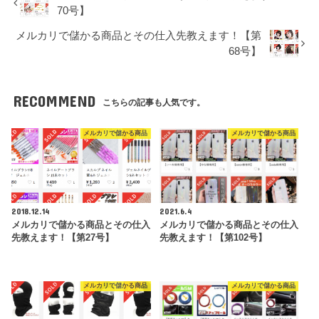
70号】
メルカリで儲かる商品とその仕入先教えます！【第
68号】
RECOMMEND
こちらの記事も人気です。
メルカリで儲かる商品
メルカリで儲かる商品
2018.12.14
2021.6.4
メルカリで儲かる商品とその仕入
メルカリで儲かる商品とその仕入
先教えます！【第27号】
先教えます！【第102号】
メルカリで儲かる商品
メルカリで儲かる商品