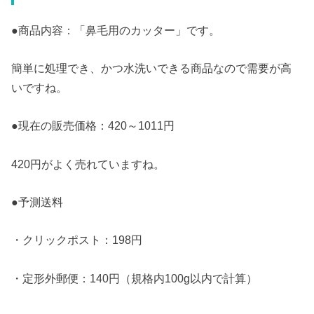
●商品内容：「鼻毛用のカッター」です。
簡単に処理でき、かつ水洗いできる商品なので需要が高
いですね。
●現在の販売価格：420～1011円
420円がよく売れていますね。
●予測送料
・クリックポスト：198円
・定形外郵便：140円（規格内100g以内で計算）