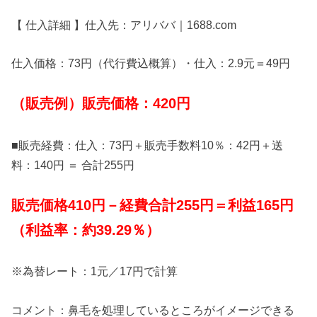
【 仕入詳細 】仕入先：アリババ｜1688.com
仕入価格：73円（代行費込概算）・仕入：2.9元＝49円
（販売例）販売価格：420円
■販売経費：仕入：73円＋販売手数料10％：42円＋送
料：140円 ＝ 合計255円
販売価格410円－経費合計255円＝利益165円
（利益率：約39.29％）
※為替レート：1元／17円で計算
コメント：鼻毛を処理しているところがイメージできる