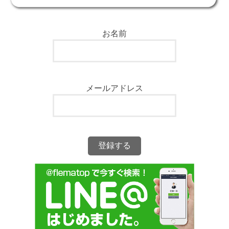
お名前
メールアドレス