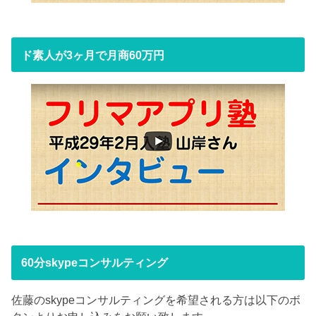
ド素人が3ヶ月で月商60万円
60分skypeコンサルティング
佐藤のskypeコンサルティングを希望される方は以下のボ