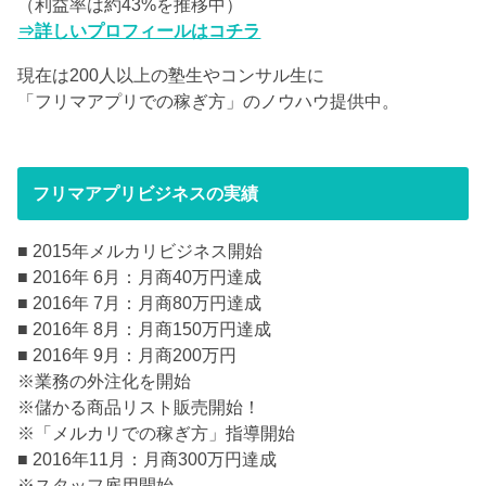
（利益率は約43%を推移中）
⇒詳しいプロフィールはコチラ
現在は200人以上の塾生やコンサル生に
「フリマアプリでの稼ぎ方」のノウハウ提供中。
フリマアプリビジネスの実績
■ 2015年メルカリビジネス開始
■ 2016年 6月：月商40万円達成
■ 2016年 7月：月商80万円達成
■ 2016年 8月：月商150万円達成
■ 2016年 9月：月商200万円
※業務の外注化を開始
※儲かる商品リスト販売開始！
※「メルカリでの稼ぎ方」指導開始
■ 2016年11月：月商300万円達成
※スタッフ雇用開始