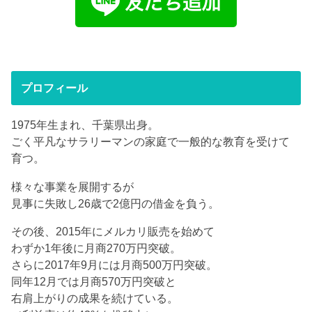
プロフィール
1975年生まれ、千葉県出身。
ごく平凡なサラリーマンの家庭で一般的な教育を受けて
育つ。
様々な事業を展開するが
見事に失敗し26歳で2億円の借金を負う。
その後、2015年にメルカリ販売を始めて
わずか1年後に月商270万円突破。
さらに2017年9月には月商500万円突破。
同年12月では月商570万円突破と
右肩上がりの成果を続けている。