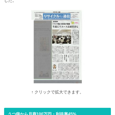
した。
↑ クリックで拡大できます。
うつ病から月商100万円・利益率45%