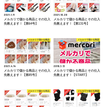
2021.1.11
2021.10.28
メルカリで儲かる商品とその仕入
メルカリで儲かる商品とその仕入
先教えます！【第64号】
先教えます！【第131号】
メルカリで儲かる商品
メルカリで儲かる商品
2021.4.14
2018.3.13
メルカリで儲かる商品とその仕入
メルカリで儲かる商品とその仕入
先教えます！【第85号】
先教えます！【START】
メルカリで儲かる商品
メルカリで儲かる商品