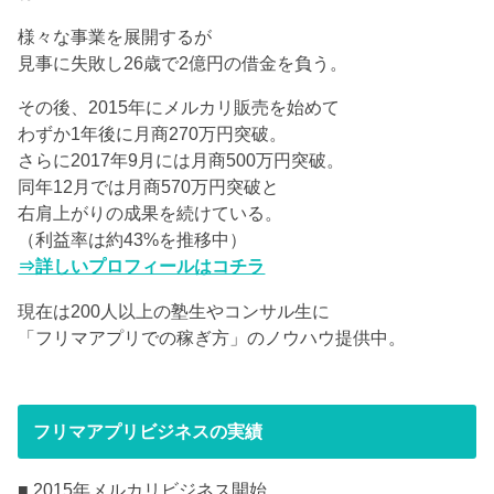
様々な事業を展開するが
見事に失敗し26歳で2億円の借金を負う。
その後、2015年にメルカリ販売を始めて
わずか1年後に月商270万円突破。
さらに2017年9月には月商500万円突破。
同年12月では月商570万円突破と
右肩上がりの成果を続けている。
（利益率は約43%を推移中）
⇒詳しいプロフィールはコチラ
現在は200人以上の塾生やコンサル生に
「フリマアプリでの稼ぎ方」のノウハウ提供中。
フリマアプリビジネスの実績
■ 2015年メルカリビジネス開始