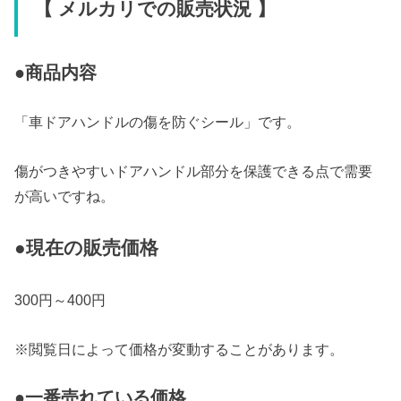
【 メルカリでの販売状況 】
●商品内容
「車ドアハンドルの傷を防ぐシール」です。
傷がつきやすいドアハンドル部分を保護できる点で需要
が高いですね。
●現在の販売価格
300円～400円
※閲覧日によって価格が変動することがあります。
●一番売れている価格