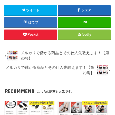
ツイート
シェア
はてブ
LINE
Pocket
feedly
メルカリで儲かる商品とその仕入先教えます！【第
80号】
メルカリで儲かる商品とその仕入先教えます！【第
79号】
RECOMMEND
こちらの記事も人気です。
メルカリで儲かる商品
メルカリで儲かる商品