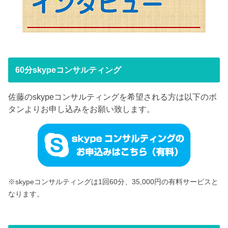
60分skypeコンサルティング
佐藤のskypeコンサルティングを希望される方は以下のボ
タンよりお申し込みをお願い致します。
※skypeコンサルティングは1回60分、35,000円の有料サービスと
なります。