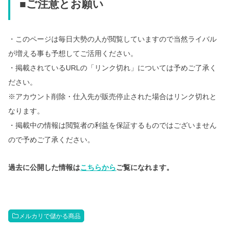
■ご注意とお願い
・このページは毎日大勢の人が閲覧していますので当然ライバル
が増える事も予想してご活用ください。
・掲載されているURLの「リンク切れ」については予めご了承く
ださい。
※アカウント削除・仕入先が販売停止された場合はリンク切れと
なります。
・掲載中の情報は閲覧者の利益を保証するものではございません
ので予めご了承ください。
過去に公開した情報は
こちらから
ご覧になれます。
メルカリで儲かる商品