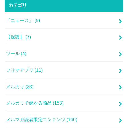
カテゴリ
「ニュース」
(9)
【保護】
(7)
ツール
(4)
フリマアプリ
(11)
メルカリ
(23)
メルカリで儲かる商品
(153)
メルマガ読者限定コンテンツ
(160)