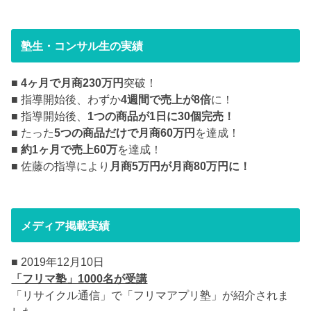
塾生・コンサル生の実績
■
4ヶ月で月商230万円
突破！
■ 指導開始後、わずか
4週間で売上が8倍
に！
■ 指導開始後、
1つの商品が1日に30個完売！
■ たった
5つの商品だけで月商60万円
を達成！
■
約1ヶ月で売上60万
を達成！
■ 佐藤の指導により
月商5万円が月商80万円に！
メディア掲載実績
■ 2019年12月10日
「フリマ塾」1000名が受講
「リサイクル通信」で「フリマアプリ塾」が紹介されま