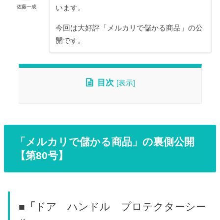
佐藤一成
います。
今回は大好評「メルカリで儲かる商品」の公
開です。
目次
[
表示
]
「メルカリで儲かる商品」の裏側公開
【第80号】
■「
ドア ハンドル プロテクターシー