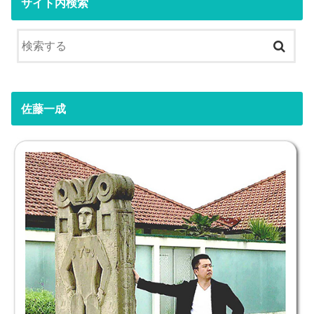
サイト内検索
佐藤一成