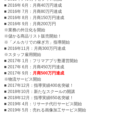
■ 2016年 6月：月商40万円達成
■ 2016年 7月：月商80万円達成
■ 2016年 8月：月商150万円達成
■ 2016年 9月：月商200万円
※業務の外注化を開始
※儲かる商品リスト販売開始！
※「メルカリでの稼ぎ方」指導開始
■ 2016年11月：月商300万円達成
※スタッフ雇用開始
■ 2017年 1月：フリマアプリ塾運営開始
■ 2017年 6月：月商450万円達成
■ 2017年 9月：
月商500万円達成
※物流サービス開始
■ 2017年12月：指導実績400名突破！
■ 2018年10月：新たなスクールの開講
■ 2018年12月：指導実績650名突破！
■ 2019年 4月：リサーチ代行サービス開始
■ 2019年 5月：売れる画像加工サービス開始