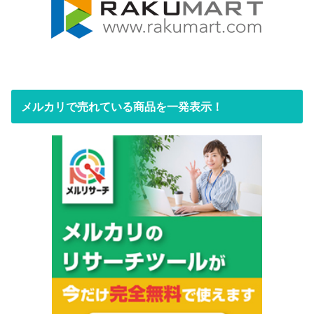
メルカリで売れている商品を一発表示！