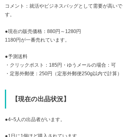
コメント：就活やビジネスバッグとして需要が高いで
す。
●現在の販売価格：880円～1280円
1180円が一番売れています。
●予測送料
・クリックポスト：185円・ゆうメールの場合：可
・定形外郵便：250円（定形外郵便250g以内で計算）
【現在の出品状況】
●4~5人の出品者がいます。
●1日に1個ほど購入されています。