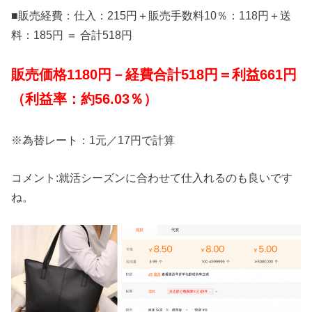
■販売経費：仕入：215円＋販売手数料10％：118円＋送
料：185円 ＝ 合計518円
販売価格1180円－経費合計518円＝利益661円
（利益率：約56.03％）
※為替レート：1元／17円で計算
コメント:就活シーズンに合わせて仕入れるのも良いです
ね。