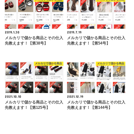
2019.1.30
2019.7.19
メルカリで儲かる商品とその仕入
メルカリで儲かる商品とその仕入
先教えます！【第38号】
先教えます！【第54号】
メルカリで儲かる商品
メルカリで儲かる商品
2021.10.10
2021.12.19
メルカリで儲かる商品とその仕入
メルカリで儲かる商品とその仕入
先教えます！【第125号】
先教えます！【第144号】