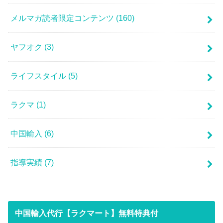
メルマガ読者限定コンテンツ
(160)
ヤフオク
(3)
ライフスタイル
(5)
ラクマ
(1)
中国輸入
(6)
指導実績
(7)
中国輸入代行【ラクマート】無料特典付