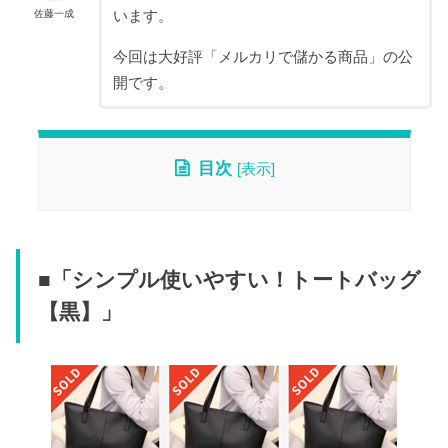
佐藤一成
います。
今回は大好評「メルカリで儲かる商品」の公
開です。
目次
[
表示
]
■「シンプル使いやすい！トートバッグ
【黒】」