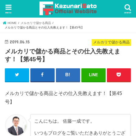
menu
search
HOME
メルカリで儲かる商品
メルカリで儲かる商品とその仕入先教えます！【第45号】
2019.06.15
メルカリで儲かる商品
メルカリで儲かる商品とその仕入先教えま
す！【第45号】
LINE
メルカリで儲かる商品とその仕入先教えます！【第45
号】
こんにちは。 佐藤一成です。
いつもブログをご覧いただきありがとうござ