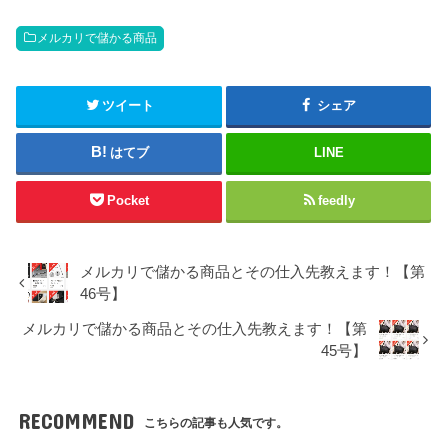
メルカリで儲かる商品
ツイート
シェア
はてブ
LINE
Pocket
feedly
メルカリで儲かる商品とその仕入先教えます！【第
46号】
メルカリで儲かる商品とその仕入先教えます！【第
45号】
RECOMMEND
こちらの記事も人気です。