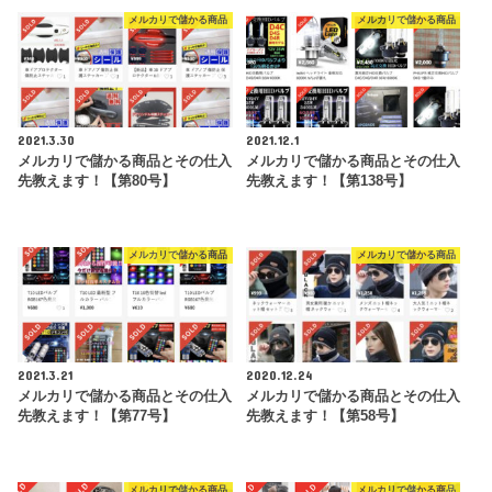
メルカリで儲かる商品
メルカリで儲かる商品
2021.3.30
2021.12.1
メルカリで儲かる商品とその仕入
メルカリで儲かる商品とその仕入
先教えます！【第80号】
先教えます！【第138号】
メルカリで儲かる商品
メルカリで儲かる商品
2021.3.21
2020.12.24
メルカリで儲かる商品とその仕入
メルカリで儲かる商品とその仕入
先教えます！【第77号】
先教えます！【第58号】
メルカリで儲かる商品
メルカリで儲かる商品