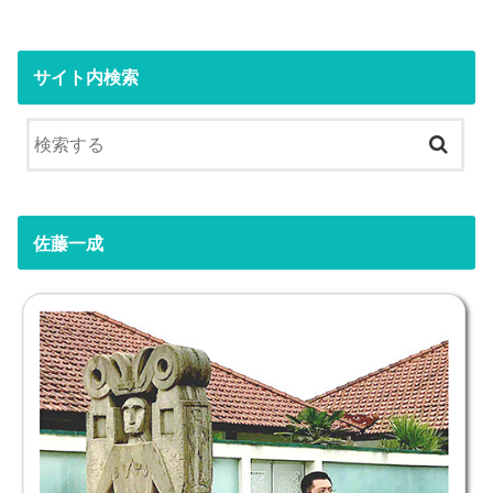
サイト内検索
佐藤一成