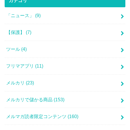
カテゴリ
「ニュース」
(9)
【保護】
(7)
ツール
(4)
フリマアプリ
(11)
メルカリ
(23)
メルカリで儲かる商品
(153)
メルマガ読者限定コンテンツ
(160)