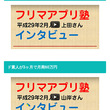
ド素人が3ヶ月で月商60万円