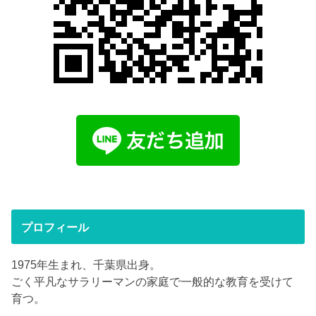
プロフィール
1975年生まれ、千葉県出身。
ごく平凡なサラリーマンの家庭で一般的な教育を受けて
育つ。