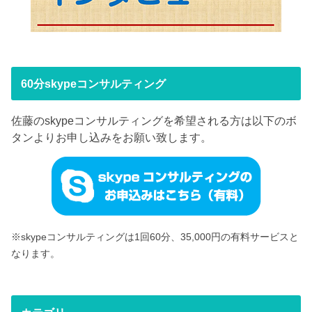
60分skypeコンサルティング
佐藤のskypeコンサルティングを希望される方は以下のボ
タンよりお申し込みをお願い致します。
※skypeコンサルティングは1回60分、35,000円の有料サービスと
なります。