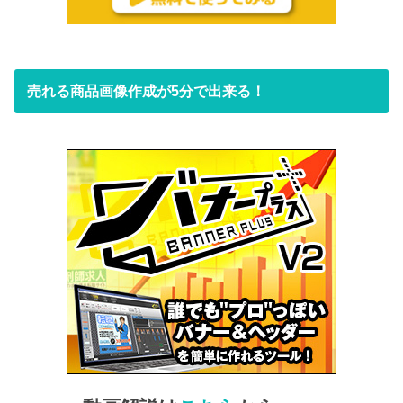
売れる商品画像作成が5分で出来る！