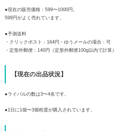
●現在の販売価格：599〜1000円。
599円がよく売れています。
●予測送料
・クリックポスト：164円・ゆうメールの場合：可
・定形外郵便：140円（定形外郵便100g以内で計算）
【現在の出品状況】
●ライバルの数は3〜4名です。
●1日に1個〜3個程度が購入されています。