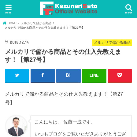
menu
search
HOME
メルカリで儲かる商品
メルカリで儲かる商品とその仕入先教えます！【第27号】
2018.12.14
メルカリで儲かる商品
メルカリで儲かる商品とその仕入先教えま
す！【第27号】
LINE
メルカリで儲かる商品とその仕入先教えます！【第27
号】
こんにちは。 佐藤一成です。
いつもブログをご覧いただきありがとうござ