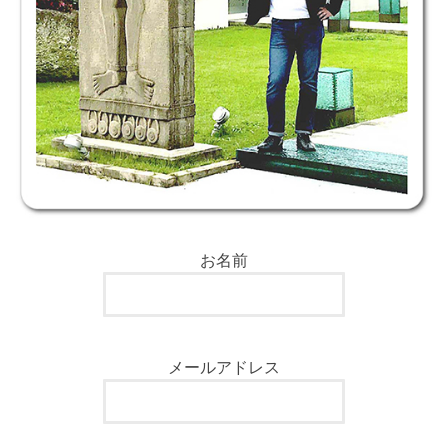
お名前
メールアドレス