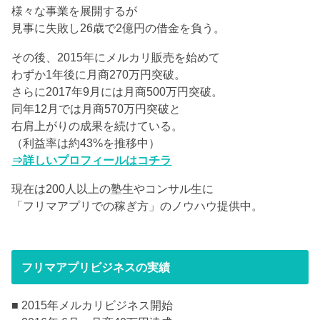
様々な事業を展開するが
見事に失敗し26歳で2億円の借金を負う。
その後、2015年にメルカリ販売を始めて
わずか1年後に月商270万円突破。
さらに2017年9月には月商500万円突破。
同年12月では月商570万円突破と
右肩上がりの成果を続けている。
（利益率は約43%を推移中）
⇒詳しいプロフィールはコチラ
現在は200人以上の塾生やコンサル生に
「フリマアプリでの稼ぎ方」のノウハウ提供中。
フリマアプリビジネスの実績
■ 2015年メルカリビジネス開始