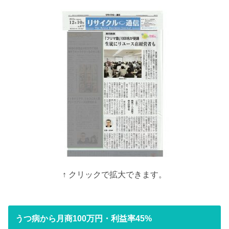
↑ クリックで拡大できます。
うつ病から月商100万円・利益率45%