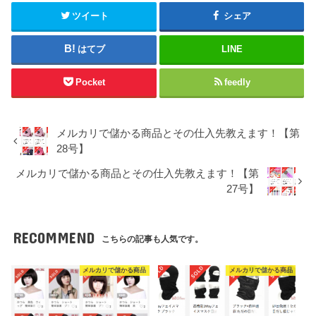
ツイート
シェア
はてブ
LINE
Pocket
feedly
メルカリで儲かる商品とその仕入先教えます！【第
28号】
メルカリで儲かる商品とその仕入先教えます！【第
27号】
RECOMMEND
こちらの記事も人気です。
メルカリで儲かる商品
メルカリで儲かる商品