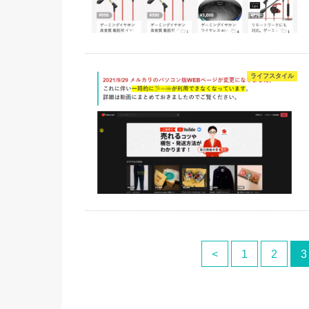
ライフスタイル
<
1
2
3