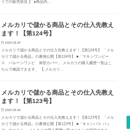
リでの販売状況 】 ●商品内…
メルカリで儲かる商品とその仕入先教え
ます！【第124号】
2021.10.07
メルカリで儲かる商品とその仕入先教えます！【第124号】 「メル
カリで儲かる商品」の裏側公開【第124号】 ■「マキシワンピー
ス バルーンワンピ 体型カバー」 メルカリの購入履歴一覧はこ
ちらで確認できます。 【 メルカリ…
メルカリで儲かる商品とその仕入先教え
ます！【第123号】
2021.10.04
メルカリで儲かる商品とその仕入先教えます！【第123号】 「メル
カリで儲かる商品」の裏側公開【第123号】 ■「キャンバス バッ