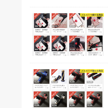
メルカリで儲かる商品
メルカリで儲かる商品