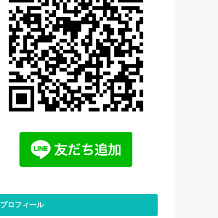
プロフィール