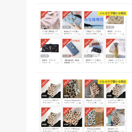
メルカリで儲かる商品
メルカリで儲かる商品