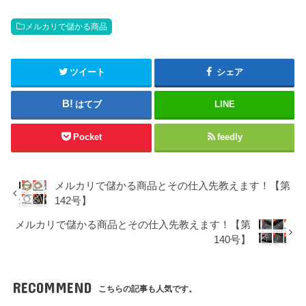
メルカリで儲かる商品
ツイート
シェア
はてブ
LINE
Pocket
feedly
メルカリで儲かる商品とその仕入先教えます！【第
142号】
メルカリで儲かる商品とその仕入先教えます！【第
140号】
RECOMMEND
こちらの記事も人気です。