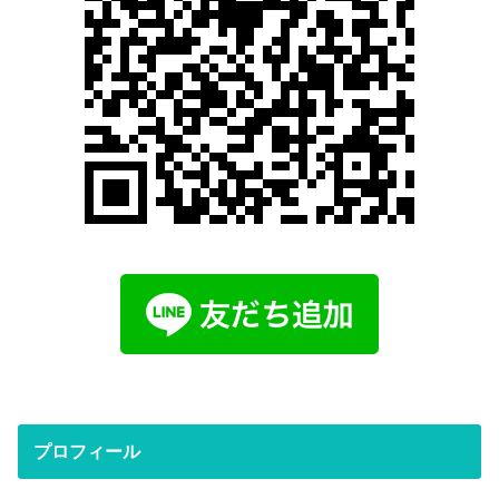
プロフィール