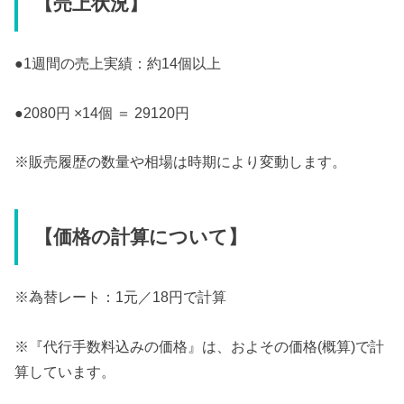
【売上状況】
●1週間の売上実績：約14個以上
●2080円 ×14個 ＝ 29120円
※販売履歴の数量や相場は時期により変動します。
【価格の計算について】
※為替レート：1元／18円で計算
※『代行手数料込みの価格』は、およその価格(概算)で計
算しています。