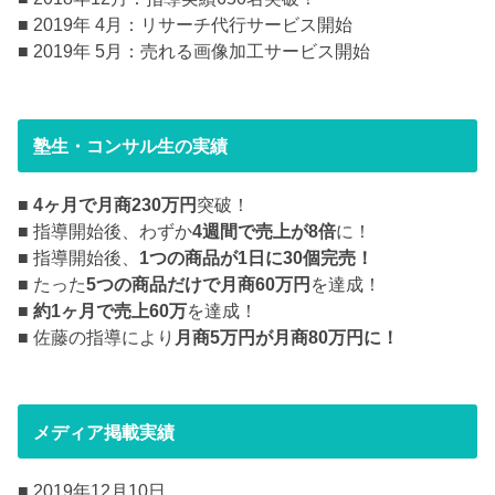
■ 2019年 4月：リサーチ代行サービス開始
■ 2019年 5月：売れる画像加工サービス開始
塾生・コンサル生の実績
■
4ヶ月で月商230万円
突破！
■ 指導開始後、わずか
4週間で売上が8倍
に！
■ 指導開始後、
1つの商品が1日に30個完売！
■ たった
5つの商品だけで月商60万円
を達成！
■
約1ヶ月で売上60万
を達成！
■ 佐藤の指導により
月商5万円が月商80万円に！
メディア掲載実績
■ 2019年12月10日