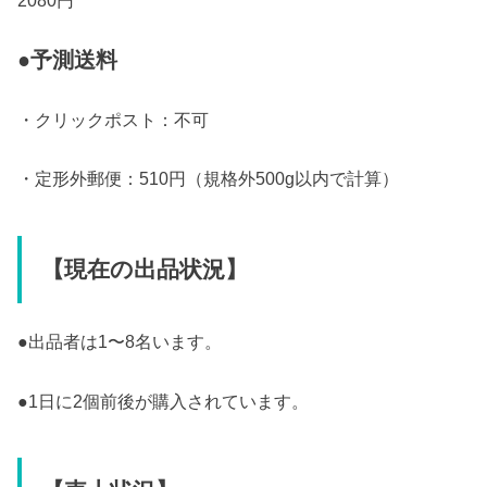
2080円
●予測送料
・クリックポスト：不可
・定形外郵便：510円（規格外500g以内で計算）
【現在の出品状況】
●出品者は1〜8名います。
●1日に2個前後が購入されています。