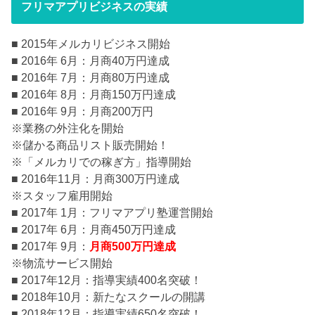
フリマアプリビジネスの実績
■ 2015年メルカリビジネス開始
■ 2016年 6月：月商40万円達成
■ 2016年 7月：月商80万円達成
■ 2016年 8月：月商150万円達成
■ 2016年 9月：月商200万円
※業務の外注化を開始
※儲かる商品リスト販売開始！
※「メルカリでの稼ぎ方」指導開始
■ 2016年11月：月商300万円達成
※スタッフ雇用開始
■ 2017年 1月：フリマアプリ塾運営開始
■ 2017年 6月：月商450万円達成
■ 2017年 9月：
月商500万円達成
※物流サービス開始
■ 2017年12月：指導実績400名突破！
■ 2018年10月：新たなスクールの開講
■ 2018年12月：指導実績650名突破！