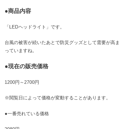
●商品内容
「LEDヘッドライト」です。
台風の被害が続いたあとで防災グッズとして需要が高ま
っていますね。
●現在の販売価格
1200円～2700円
※閲覧日によって価格が変動することがあります。
●一番売れている価格