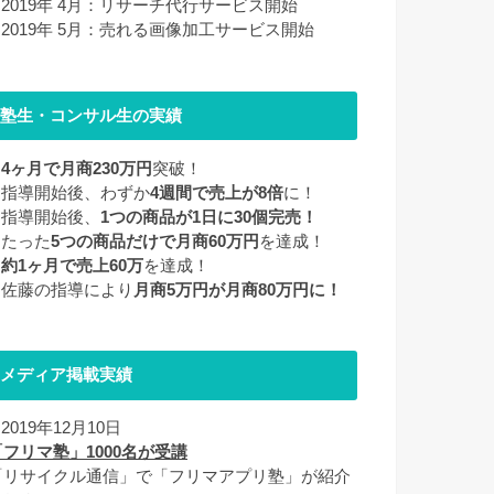
■ 2019年 4月：リサーチ代行サービス開始
■ 2019年 5月：売れる画像加工サービス開始
塾生・コンサル生の実績
■
4ヶ月で月商230万円
突破！
■ 指導開始後、わずか
4週間で売上が8倍
に！
■ 指導開始後、
1つの商品が1日に30個完売！
 たった
5つの商品だけで月商60万円
を達成！
■
約1ヶ月で売上60万
を達成！
■ 佐藤の指導により
月商5万円が月商80万円に！
メディア掲載実績
 2019年12月10日
「フリマ塾」1000名が受講
「リサイクル通信」で「フリマアプリ塾」が紹介