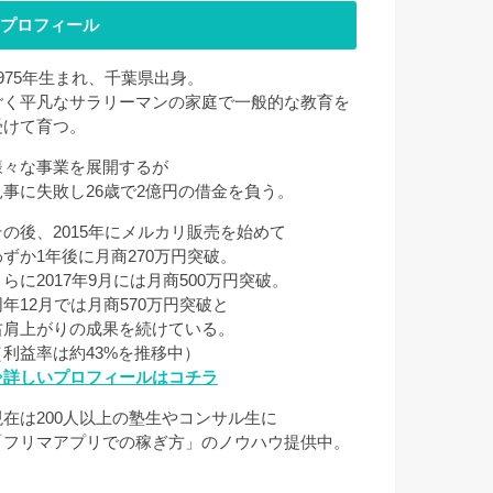
プロフィール
1975年生まれ、千葉県出身。
ごく平凡なサラリーマンの家庭で一般的な教育を
受けて育つ。
様々な事業を展開するが
見事に失敗し26歳で2億円の借金を負う。
その後、2015年にメルカリ販売を始めて
わずか1年後に月商270万円突破。
さらに2017年9月には月商500万円突破。
同年12月では月商570万円突破と
右肩上がりの成果を続けている。
（利益率は約43%を推移中）
⇒詳しいプロフィールはコチラ
現在は200人以上の塾生やコンサル生に
「フリマアプリでの稼ぎ方」のノウハウ提供中。