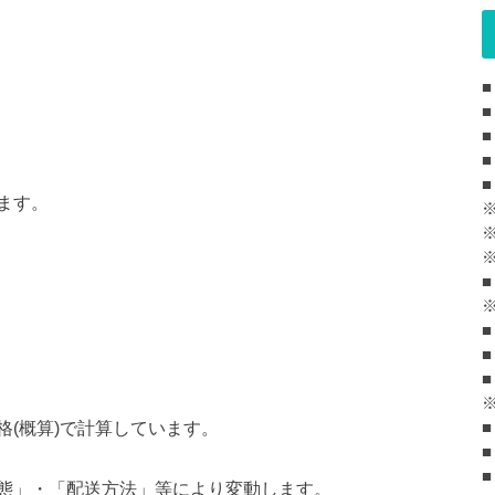
■
■
■
■
ます。
■
■
■
(概算)で計算しています。
■
■
態」・「配送方法」等により変動します。