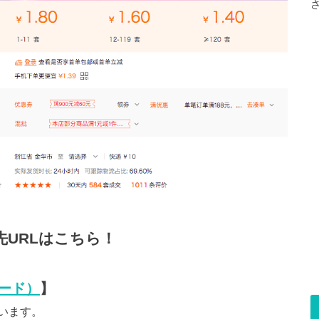
先URLはこちら！
ード）
】
います。