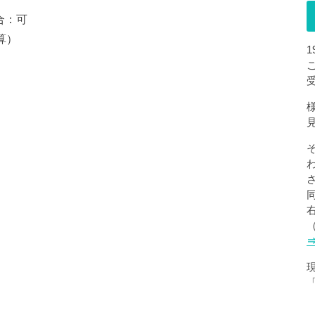
合：可
算）