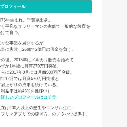
プロフィール
1975年生まれ、千葉県出身。
ごく平凡なサラリーマンの家庭で一般的な教育を
受けて育つ。
様々な事業を展開するが
見事に失敗し26歳で2億円の借金を負う。
その後、2015年にメルカリ販売を始めて
わずか1年後に月商270万円突破。
さらに2017年9月には月商500万円突破。
同年12月では月商570万円突破と
右肩上がりの成果を続けている。
（利益率は約43%を推移中）
⇒詳しいプロフィールはコチラ
現在は200人以上の塾生やコンサル生に
「フリマアプリでの稼ぎ方」のノウハウ提供中。