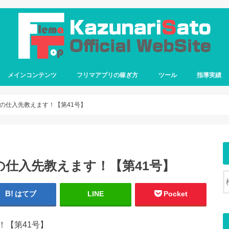
メインコンテンツ
フリマアプリの稼ぎ方
ツール
指導実績
の仕入先教えます！【第41号】
仕入先教えます！【第41号】
はてブ
LINE
Pocket
！【第41号】