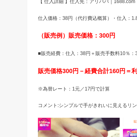
【 仕入詳細 】仕入先：アリババ｜1688.com
仕入価格：38円（代行費込概算）・仕入：1.8
（販売例）販売価格：300円
■販売経費：仕入：38円＋販売手数料10％：30
販売価格300円－経費合計160円＝利
※為替レート：1元／17円で計算
コメント:シンプルで手がきれいに見えるリ