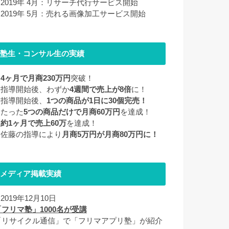
■ 2019年 4月：リサーチ代行サービス開始
■ 2019年 5月：売れる画像加工サービス開始
塾生・コンサル生の実績
■
4ヶ月で月商230万円
突破！
■ 指導開始後、わずか
4週間で売上が8倍
に！
■ 指導開始後、
1つの商品が1日に30個完売！
 たった
5つの商品だけで月商60万円
を達成！
■
約1ヶ月で売上60万
を達成！
■ 佐藤の指導により
月商5万円が月商80万円に！
メディア掲載実績
 2019年12月10日
「フリマ塾」1000名が受講
「リサイクル通信」で「フリマアプリ塾」が紹介