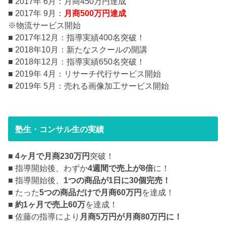
■ 2017年 6月：月商450万円達成
■ 2017年 9月：
月商500万円達成
※物流サービス開始
■ 2017年12月：指導実績400名突破！
■ 2018年10月：新たなスクールの開講
■ 2018年12月：指導実績650名突破！
■ 2019年 4月：リサーチ代行サービス開始
■ 2019年 5月：売れる画像加工サービス開始
塾生・コンサル生の実績
■
4ヶ月で月商230万円
突破！
■ 指導開始後、わずか
4週間で売上が8倍
に！
■ 指導開始後、
1つの商品が1日に30個完売！
■ たった
5つの商品だけで月商60万円
を達成！
■
約1ヶ月で売上60万
を達成！
■ 佐藤の指導により
月商5万円が月商80万円に！